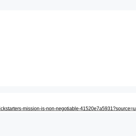
ckstarters-mission-is-non-negotiable-41520e7a5931?source=