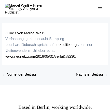
Zum
Inhalt
MAI
springen
ME
/
Live
/ Von
Marcel Weiß
Verfassungsgericht erlaubt Sampling
Leonhard Dobusch spricht auf
netzpolitik.org
von einer
‚Zeitenwende im Urheberrecht‘:
www.neunetz.com/2016/05/31/verfa&#8230;
Post
←
Vorheriger Beitrag
Nächster Beitrag
→
navigation
Based in Berlin, working worldwide.