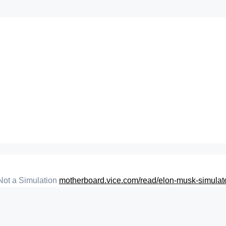
 Not a Simulation
motherboard.vice.com/read/elon-musk-simulat