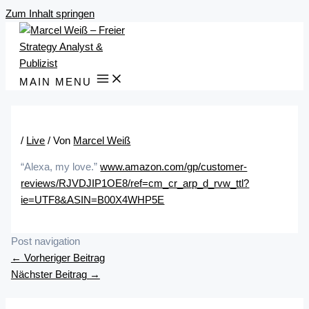
Zum Inhalt springen
MAIN MENU
/
Live
/ Von
Marcel Weiß
“Alexa, my love.”
www.amazon.com/gp/customer-
reviews/RJVDJIP1OE8/ref=cm_cr_arp_d_rvw_ttl?
ie=UTF8&ASIN=B00X4WHP5E
Post navigation
←
Vorheriger Beitrag
Nächster Beitrag
→