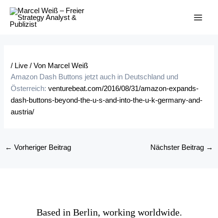
Zum
Inhalt
MAI
springen
ME
/
Live
/ Von
Marcel Weiß
Amazon Dash Buttons jetzt auch in Deutschland und
Österreich:
venturebeat.com/2016/08/31/amazon-expands-
dash-buttons-beyond-the-u-s-and-into-the-u-k-germany-and-
austria/
Post
←
Vorheriger Beitrag
Nächster Beitrag
→
navigation
Based in Berlin, working worldwide.