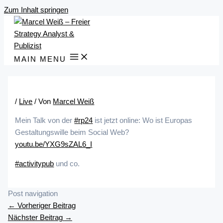
Zum Inhalt springen
MAIN MENU
/
Live
/ Von
Marcel Weiß
Mein Talk von der
#rp24
ist jetzt online: Wo ist Europas
Gestaltungswille beim Social Web?
youtu.be/YXG9sZAL6_I
#activitypub
und co.
Post navigation
←
Vorheriger Beitrag
Nächster Beitrag
→