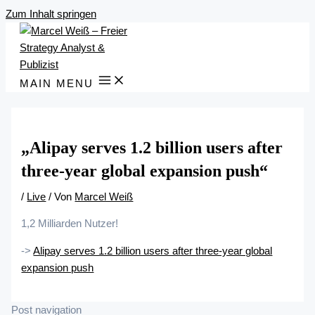
Zum Inhalt springen
MAIN MENU
„Alipay serves 1.2 billion users after
three-year global expansion push“
/
Live
/ Von
Marcel Weiß
1,2 Milliarden Nutzer!
->
Alipay serves 1.2 billion users after three-year global
expansion push
Post navigation