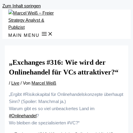
Zum Inhalt springen
MAIN MENU
„Exchanges #316: Wie wird der
Onlinehandel für VCs attraktiver?“
/
Live
/ Von
Marcel Weiß
„Ergibt #Risikokapital für Onlinehandelskonzepte überhaupt
Sinn? (Spoiler: Manchmal ja.)
Warum gibt es so viel unbeackertes Land im
#Onlinehandel
?
Wo bleiben die spezialisierten #VC?“