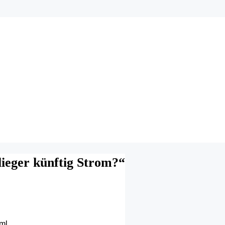
lieger künftig Strom?“
tml