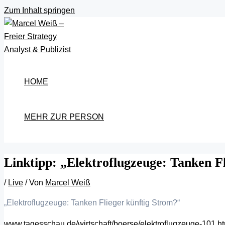
Zum Inhalt springen
HOME
MEHR ZUR PERSON
Linktipp: „Elektroflugzeuge: Tanken F
/
Live
/ Von
Marcel Weiß
„Elektroflugzeuge: Tanken Flieger künftig Strom?“
www.tagesschau.de/wirtschaft/boerse/elektroflugzeuge-101.h