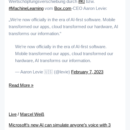
Wertschöpfungsverschiebung durch
#KI
bzw.
#MachineLearning
vom
Box.com
-CEO Aaron Levie:
„We’re now officially in the era of AI-first software. Mobile
transformed our apps, cloud transformed our hardware, AI
transforms our information.“
We’re now officially in the era of AI-first software.
Mobile transformed our apps, cloud transformed our
hardware, AI transforms our information.
— Aaron Levie 🇺🇸 (@levie)
February 7, 2023
Read More »
Live
/
Marcel Weiß
Microsoft’s new AI can simulate anyone’s voice with 3